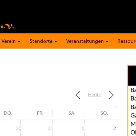
 Verein
Standorte
Veranstaltungen
Ressour
B
Heute
B
B
DO.
FR.
SA.
SO.
Ga
M
30
31
1
2
O