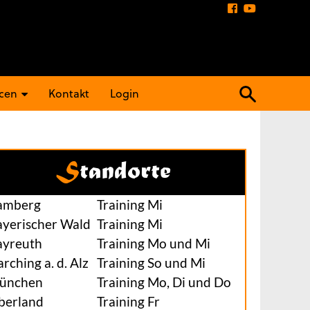
Suchen
cen
Kontakt
Login
nach:
Standorte
amberg
Training Mi
ayerischer Wald
Training Mi
ayreuth
Training Mo und Mi
rching a. d. Alz
Training So und Mi
ünchen
Training Mo, Di und Do
berland
Training Fr