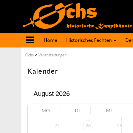
Home
Historisches Fechten
Der
>
Ochs
Veranstaltungen
Kalender
MO.
DI.
MI.
27
29
28