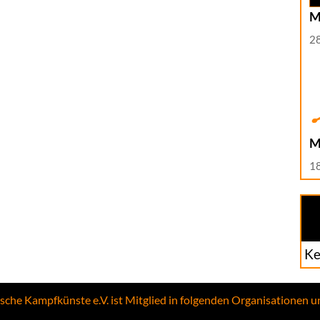
M
2
M
1
Ke
ische Kampfkünste e.V. ist Mitglied in folgenden Organisationen 