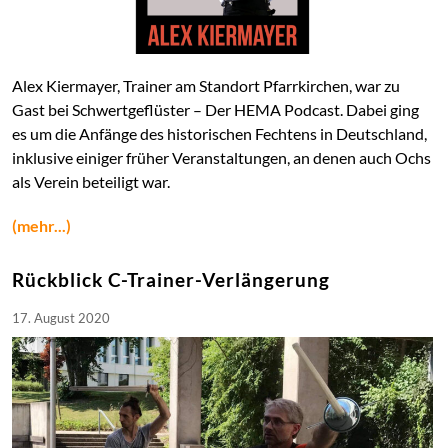
Abgeschlossen wird die Trainingseinheit durch freies
Fechten und Üben, bei dem das Erlernte in die Praxis
umgesetzt werden kann.
Alex Kiermayer, Trainer am Standort Pfarrkirchen, war zu
Von Zeit zu Zeit veranstalten wir Seminare zu einem
Gast bei Schwertgeflüster – Der HEMA Podcast. Dabei ging
bestimmten Schwerpunktthema. Dabei werden auch
es um die Anfänge des historischen Fechtens in Deutschland,
ausgefallenere Themen wie Duellsäbel oder
inklusive einiger früher Veranstaltungen, an denen auch Ochs
Spazierstockkampf behandelt.
als Verein beteiligt war.
Unser
Youtube-Kanal
bietet einen Einblick in diese
(mehr...)
verschiedenen Themengebiete.
Rückblick C-Trainer-Verlängerung
Da in Kleingruppe trainiert wird, sind Anfänger jederzeit
willkommen. Interessenten werden gebeten, sich vorher
17. August 2020
kurz bei Alexander Kiermayer anzumelden (
zum
Kontaktformular
). Für ein erstes Probetraining benötigt
Ihr nur Sportkleidung, Hallenschuhe und Spaß an der
Sache.