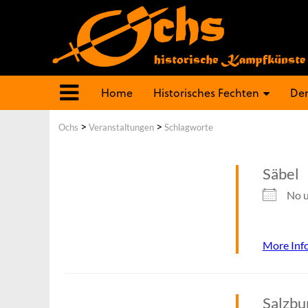
Home
Historisches Fechten
Der
>
>
Ochs
Veranstaltungen
Schlagworte
Säbel
No u
More Inf
Salzbu