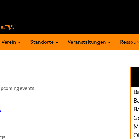
 Verein
Standorte
Veranstaltungen
Ressour
pcoming events
B
B
B
o
Ga
M
O
rg