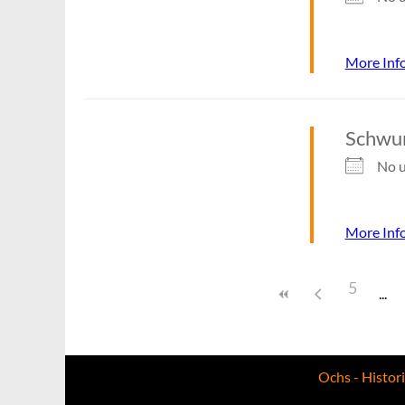
More Inf
Schwu
No u
More Inf
5
Ochs - Histor