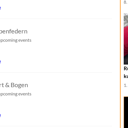
8.
o
benfedern
pcoming events
o
R
k
t & Bogen
1.
pcoming events
o