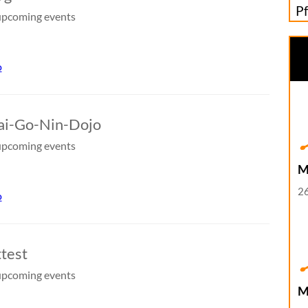
P
pcoming events
o
ai-Go-Nin-Dojo
pcoming events
M
26
o
ttest
pcoming events
M