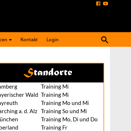
Suchen
cen
Kontakt
Login
nach:
Standorte
amberg
Training Mi
ayerischer Wald
Training Mi
ayreuth
Training Mo und Mi
rching a. d. Alz
Training So und Mi
ünchen
Training Mo, Di und Do
berland
Training Fr