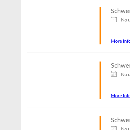
Schwer
No u
More Inf
Schwe
No u
More Inf
Schwer
No u