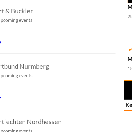
M
t & Buckler
2
pcoming events
o
M
rtbund Nurmberg
1
pcoming events
o
Ke
tfechten Nordhessen
pcoming events