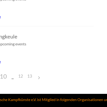
o
ngkeule
pcoming events
o
10
12
13
ische Kampfkünste e.V. ist Mitglied in folgenden Organisationen 