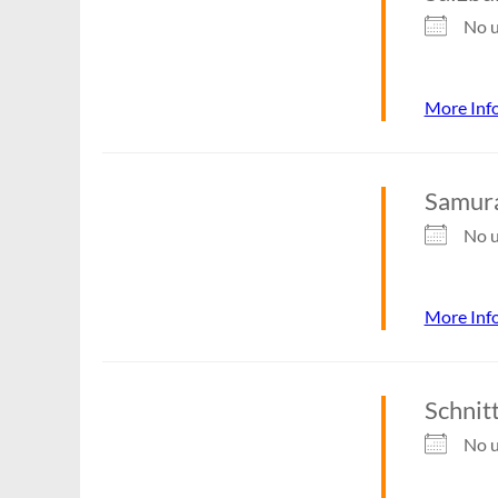
No u
More Inf
Samur
No u
More Inf
Schnit
No u