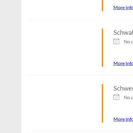
More Inf
Schwa
No u
More Inf
Schwer
No u
More Inf