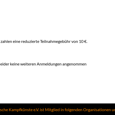
 zahlen eine reduzierte Teilnahmegebühr von 10 €.
en leider keine weiteren Anmeldungen angenommen
ische Kampfkünste e.V. ist Mitglied in folgenden Organisationen 