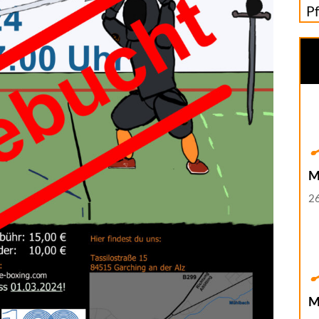
P
M
26
M