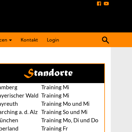
Suchen
cen
Kontakt
Login
nach:
Standorte
amberg
Training Mi
ayerischer Wald
Training Mi
ayreuth
Training Mo und Mi
rching a. d. Alz
Training So und Mi
ünchen
Training Mo, Di und Do
berland
Training Fr