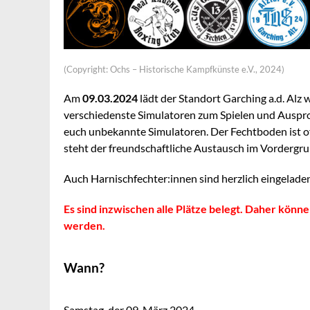
(Copyright: Ochs – Historische Kampfkünste e.V., 2024)
Am
09.03.2024
lädt der Standort Garching a.d. Alz 
verschiedenste Simulatoren zum Spielen und Ausprob
euch unbekannte Simulatoren. Der Fechtboden ist of
steht der freundschaftliche Austausch im Vordergru
Auch Harnischfechter:innen sind herzlich eingelade
Es sind inzwischen alle Plätze belegt. Daher kö
werden.
Wann?
Samstag, der 09. März 2024