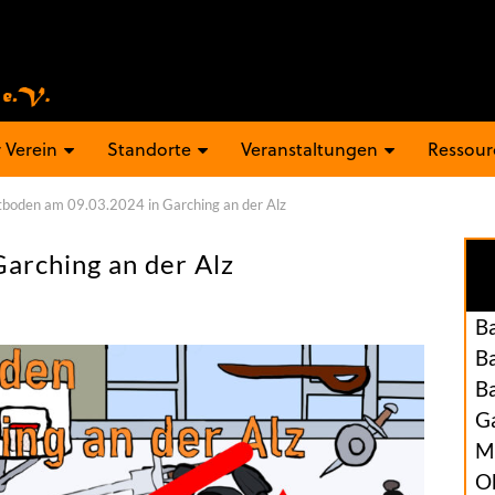
 Verein
Standorte
Veranstaltungen
Ressour
tboden am 09.03.2024 in Garching an der Alz
arching an der Alz
B
B
B
Ga
M
O