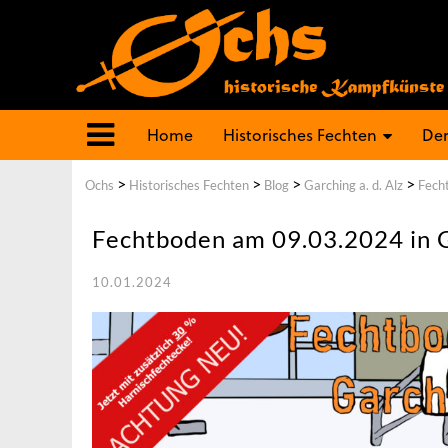
Home
Historisches Fechten
Der
>
>
>
>
Ochs
Historisches Fechten
Blog
Garching a. d. Alz
Fech
Fechtboden am 09.03.2024 in G
10.01.2024