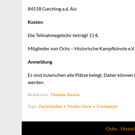
84518 Garching a.d. Alz
Kosten
Die Teilnahmegebühr beträgt 15 €.
Mitglieder von Ochs – Historische Kampfkünste e.V.
Anmeldung
Es sind inzwischen alle Plätze belegt. Daher könn
werden.
Redaktion:
Thomas Haase
Tags:
Fechtboden
•
Fechtschule
•
Freikampf
Ochs - Histor