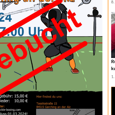
8.
R
k
1.