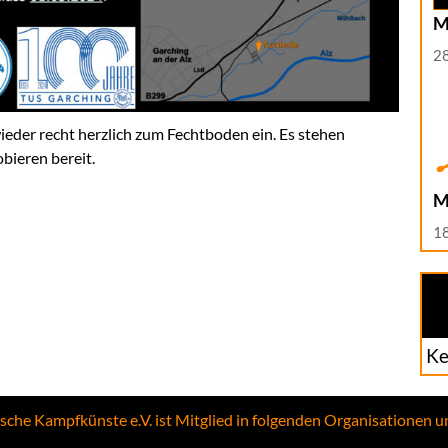
M
2
ieder recht herzlich zum Fechtboden ein. Es stehen
bieren bereit.
M
1
Ke
ische Kampfkünste e.V. ist Mitglied in folgenden Organisationen 