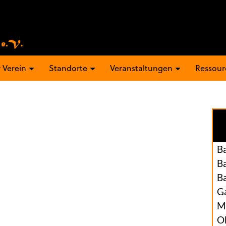
 Verein
Standorte
Veranstaltungen
Ressour
B
B
B
Ga
M
O