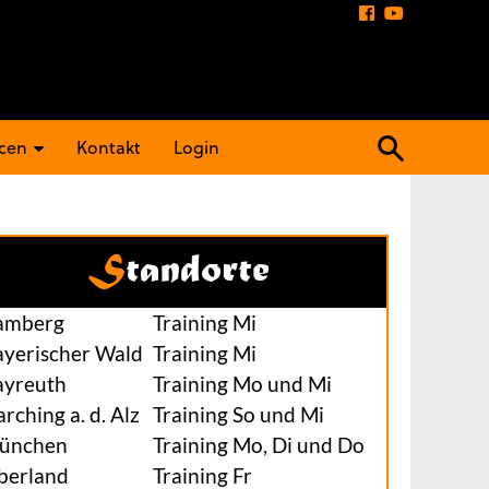
Suchen
cen
Kontakt
Login
nach:
Standorte
amberg
Training Mi
ayerischer Wald
Training Mi
ayreuth
Training Mo und Mi
rching a. d. Alz
Training So und Mi
ünchen
Training Mo, Di und Do
berland
Training Fr