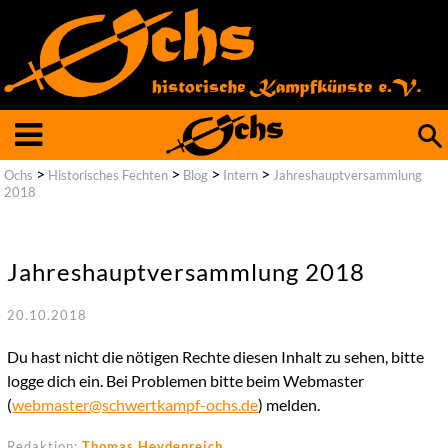
Such
nach
>
>
>
>
Ochs
Historisches Fechten
Blog
Intern
Jahreshauptversammlung
2018
Jahreshauptversammlung 2018
20.10.2018
Du hast nicht die nötigen Rechte diesen Inhalt zu sehen, bitte
logge dich ein. Bei Problemen bitte beim Webmaster
(
webmaster@schwertkampf-ochs.de
) melden.
Redaktion:
Thomas Heydenreich