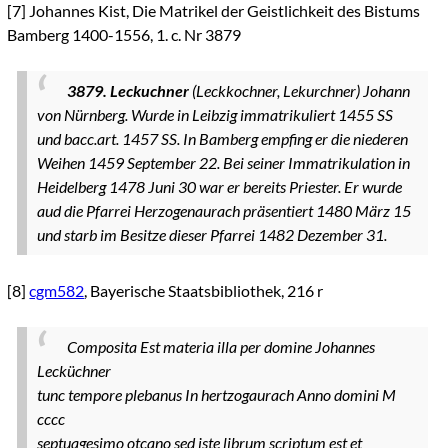
[7]
Johannes Kist, Die Matrikel der Geistlichkeit des Bistums
Bamberg 1400-1556, 1. c. Nr 3879
3879. Leckuchner
(Leckkochner, Lekurchner) Johann
von Nürnberg. Wurde in Leibzig immatrikuliert 1455 SS
und bacc.art. 1457 SS. In Bamberg empfing er die niederen
Weihen 1459 September 22. Bei seiner Immatrikulation in
Heidelberg 1478 Juni 30 war er bereits Priester. Er wurde
aud die Pfarrei Herzogenaurach präsentiert 1480 März 15
und starb im Besitze dieser Pfarrei 1482 Dezember 31.
[8]
cgm582
, Bayerische Staatsbibliothek, 216 r
Composita Est materia illa per domine Johannes
Lecküchner
tunc tempore plebanus In hertzogaurach Anno domini M
cccc
septuagesimo otcano sed iste librum scriptum est et