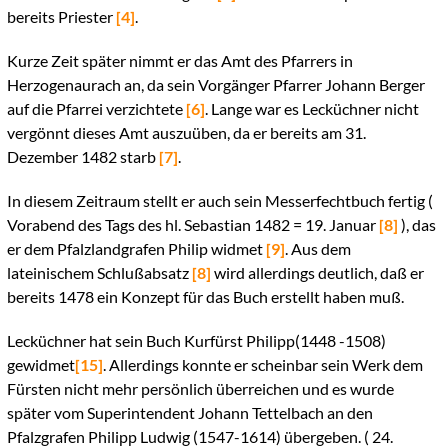
bereits Priester
[4]
.
Kurze Zeit später nimmt er das Amt des Pfarrers in
Herzogenaurach an, da sein Vorgänger Pfarrer Johann Berger
auf die Pfarrei verzichtete
[6]
. Lange war es Lecküchner nicht
vergönnt dieses Amt auszuüben, da er bereits am 31.
Dezember 1482 starb
[7]
.
In diesem Zeitraum stellt er auch sein Messerfechtbuch fertig (
Vorabend des Tags des hl. Sebastian 1482 = 19. Januar
[8]
), das
er dem Pfalzlandgrafen Philip widmet
[9]
. Aus dem
lateinischem Schlußabsatz
[8]
wird allerdings deutlich, daß er
bereits 1478 ein Konzept für das Buch erstellt haben muß.
Lecküchner hat sein Buch Kurfürst Philipp(1448 -1508)
gewidmet
[15]
. Allerdings konnte er scheinbar sein Werk dem
Fürsten nicht mehr persönlich überreichen und es wurde
später vom Superintendent Johann Tettelbach an den
Pfalzgrafen Philipp Ludwig (1547-1614) übergeben. ( 24.