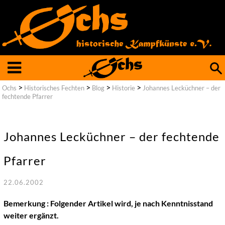
Such
nach
>
>
>
>
Ochs
Historisches Fechten
Blog
Historie
Johannes Lecküchner – der
fechtende Pfarrer
Johannes Lecküchner – der fechtende
Pfarrer
22.06.2002
Bemerkung : Folgender Artikel wird, je nach Kenntnisstand
weiter ergänzt.