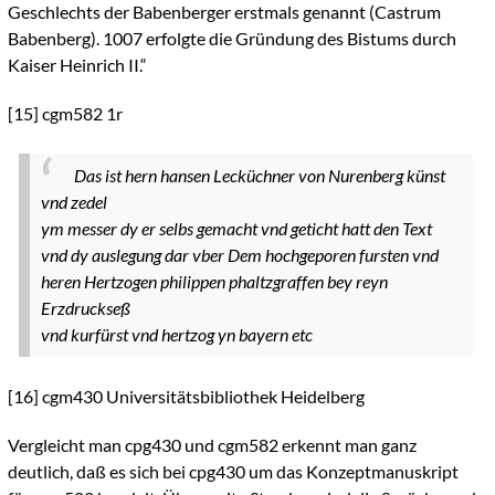
Geschlechts der Babenberger erstmals genannt (Castrum
Babenberg). 1007 erfolgte die Gründung des Bistums durch
Kaiser Heinrich II.“
[15]
cgm582 1r
Das ist hern hansen Lecküchner von Nurenberg künst
vnd zedel
ym messer dy er selbs gemacht vnd geticht hatt den Text
vnd dy auslegung dar vber Dem hochgeporen fursten vnd
heren Hertzogen philippen phaltzgraffen bey reyn
Erzdruckseß
vnd kurfürst vnd hertzog yn bayern etc
[16]
cgm430 Universitätsbibliothek Heidelberg
Vergleicht man cpg430 und cgm582 erkennt man ganz
deutlich, daß es sich bei cpg430 um das Konzeptmanuskript