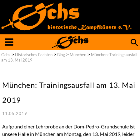
Such
nach
>
>
>
>
Ochs
Historisches Fechten
Blog
München
München: Trainingsausfall
am 13. Mai 2019
München: Trainingsausfall am 13. Mai
2019
11.05.2019
Aufgrund einer Lehrprobe an der Dom-Pedro-Grundschule ist
unsere Halle in München am Montag, den 13. Mai 2019, leider