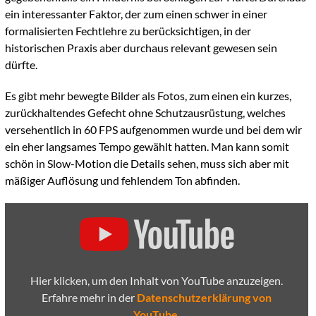
ein interessanter Faktor, der zum einen schwer in einer
formalisierten Fechtlehre zu berücksichtigen, in der
historischen Praxis aber durchaus relevant gewesen sein
dürfte.
Es gibt mehr bewegte Bilder als Fotos, zum einen ein kurzes,
zurückhaltendes Gefecht ohne Schutzausrüstung, welches
versehentlich in 60 FPS aufgenommen wurde und bei dem wir
ein eher langsames Tempo gewählt hatten. Man kann somit
schön in Slow-Motion die Details sehen, muss sich aber mit
mäßiger Auflösung und fehlendem Ton abfinden.
„Schwert
&
Buckler,
langsames
Freigefecht
bei
den
Hier klicken, um den Inhalt von YouTube anzuzeigen.
Berlin
Buckler
Erfahre mehr in der
Datenschutzerklärung von
Bouts
YouTube
.
2021“