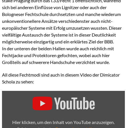
stake Prägung durch das I.33/Fecht 1 offensichtlich, während
sich bei anderen Einflüsse von Lignitzer oder auch der
Bologneser Fechtschule durchsetzten und manche wiederum
unkonventionellere Ansätze verschiedenster auch nicht-
europäischer Systeme mit Erfolg umzusetzen wussten. Dieser
vielfältige Austausch der Systeme ist in dieser Deutlichkeit
möglicherweise einzigartig und ein erklärtes Ziel der BBB.
In der unteren der beiden Hallen wurde auch reichlich mit
Fechtjacke und Protektoren gefochten, wobei auch hier
Großteils auf schwerere Handschuhe verzichtet wurde.
All diese Fechtmodi sind auch in diesem Video der Dimicator
Schola zu sehen:
„Impressionen
vom
Kontrafechten
Schwert
&
Buckler
|
Hier klicken, um den Inhalt von YouTube anzuzeigen.
Dimicator
Schola