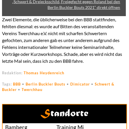
„Schwert & Dreiecksschild, Freigefecht gegen Roland bei den
Berlin Buckler Bouts 2021“ direkt öffnen
Zwei Elemente, die üblicherweise bei den BBB stattfinden,
fehlten diesmal: es wurde auf Bitten des veranstaltenden
Vereins Twerchhau e.V. nicht mit scharfen Schwertern
gefochten, zum anderen gab es unter anderem aufgrund des
Fehlens internationaler Teilnehmer keine Seminarinhalte,
Vorträge oder Kurzworkshops. Schade, aber es wird nicht das
letzte Mal sein, dass ich zu den BBB fahre.
Redaktion:
Thomas Heydenreich
Tags:
BBB
•
Berlin Buckler Bouts
•
Dimicator
•
Schwert &
Buckler
•
Twerchhau
Standorte
Bamberg
Training Mi