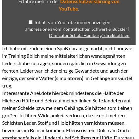
Erfahre mehr in der
Datenschutzerklärung von
Hamburg“
YouTube
.
von
YouTube
anzeigen
Inhalt von YouTube immer anzeigen
„Impressionen vom Kontrafechten Schwert & Buckler |
Dimicator Schola Hamburg“ direkt öffnen
Ich habe mir zudem einen Spaß daraus gemacht, nicht nur wie
im Training üblich meine mittelalterlichen wendegenähten
Lederschuhe zu tragen, sondern gänzlich in Gewandung zu
fechten. Leider war ich der einzige Gewandete und auch der
einzige, der seine Waffen(simulatoren) im Gehänge am Gürtel
trug.
Interessante Anekdote hierbei: mindestens die Hälfte der
Hiebe zu Hüfte und Bein auf meiner linken Seite landeten auf
meiner Scheide bzw. meinem Gehänge. Sie hätten somit einen
großen Teil ihrer Wirksamkeit verloren, da sie erst mehrere
Schichten Leder, Stoff und Holz hätten vernichten müssen,
bevor sie am Bein ankommen. Ebenso ist ein Dolch am Gürtel
gegebenenfalls ein Hindernis bei Schlägen zur Hüfte. Durchaus