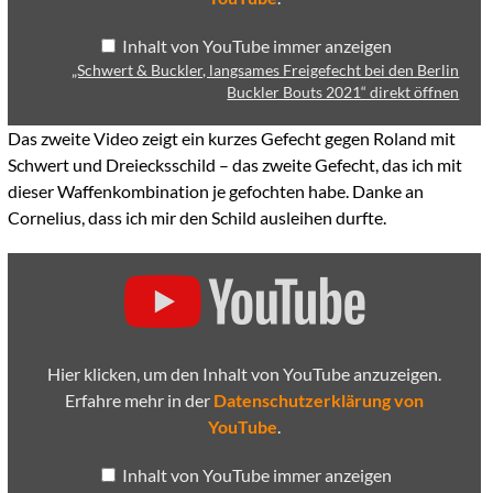
von
YouTube
Inhalt von YouTube immer anzeigen
anzeigen
„Schwert & Buckler, langsames Freigefecht bei den Berlin
Buckler Bouts 2021“ direkt öffnen
Das zweite Video zeigt ein kurzes Gefecht gegen Roland mit
Schwert und Dreiecksschild – das zweite Gefecht, das ich mit
dieser Waffenkombination je gefochten habe. Danke an
Cornelius, dass ich mir den Schild ausleihen durfte.
„Schwert
&
Dreiecksschild,
Freigefecht
gegen
Roland
bei
Hier klicken, um den Inhalt von YouTube anzuzeigen.
den
Berlin
Erfahre mehr in der
Datenschutzerklärung von
Buckler
YouTube
.
Bouts
2021“
von
Inhalt von YouTube immer anzeigen
YouTube
anzeigen