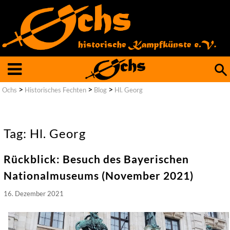
Such
nach
>
>
>
Ochs
Historisches Fechten
Blog
Hl. Georg
Tag: Hl. Georg
Rückblick: Besuch des Bayerischen
Nationalmuseums (November 2021)
16. Dezember 2021