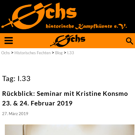
Such
nach
>
>
>
Ochs
Historisches Fechten
Blog
I.33
Tag: I.33
Rückblick: Seminar mit Kristine Konsmo
23. & 24. Februar 2019
27. März 2019