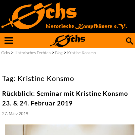
Such
nach
>
>
>
Ochs
Historisches Fechten
Blog
Kristine Konsmo
Tag: Kristine Konsmo
Rückblick: Seminar mit Kristine Konsmo
23. & 24. Februar 2019
27. März 2019