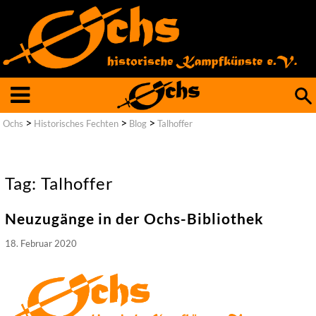
Such
nach
>
>
>
Ochs
Historisches Fechten
Blog
Talhoffer
Tag: Talhoffer
Neuzugänge in der Ochs-Bibliothek
18. Februar 2020