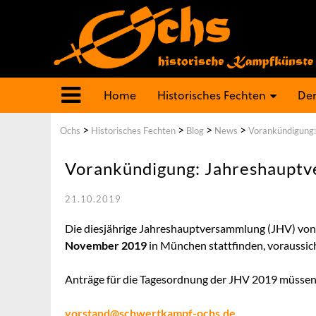
Home
Historisches Fechten
Der
>
>
>
>
Ochs
Historisches Fechten
Blog
News
Vorankündigung
Vorankündigung: Jahreshaupt
21.10.2019
Die diesjährige Jahreshauptversammlung (JHV) von 
November 2019
in München stattfinden, voraussich
Anträge für die Tagesordnung der JHV 2019 müssen
vorstand@schwertkampf-ochs.de