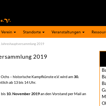
 Verein
Standorte
Veranstaltungen
Ressour
: Jahreshauptversammlung 2019
versammlung 2019
B
B
Ochs – historische Kampfkünste e.V. wird am
30.
tlich ab 13 bis 14 Uhr.
B
Ga
 bis
10. November 2019
an den Vorstand per Mail an
M
O