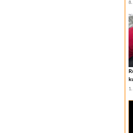
8.
R
k
1.