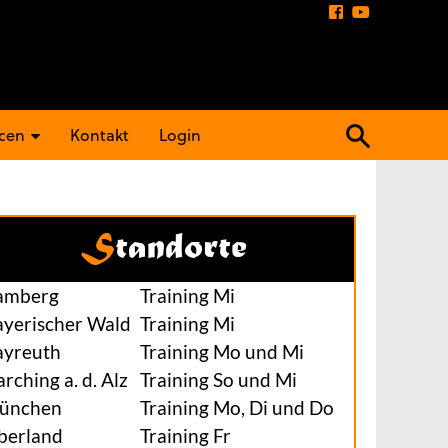
Suchen
cen
Kontakt
Login
nach:
Standorte
amberg
Training Mi
ayerischer Wald
Training Mi
ayreuth
Training Mo und Mi
rching a. d. Alz
Training So und Mi
ünchen
Training Mo, Di und Do
berland
Training Fr