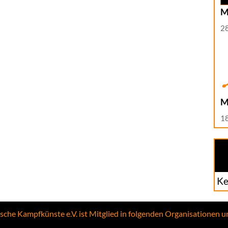
M
2
M
1
Ke
ische Kampfkünste e.V. ist Mitglied in folgenden Organisationen 