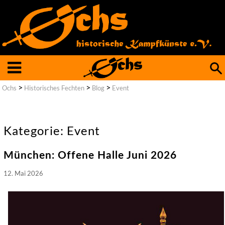
Such
nach
>
>
>
Ochs
Historisches Fechten
Blog
Event
Kategorie: Event
München: Offene Halle Juni 2026
12. Mai 2026