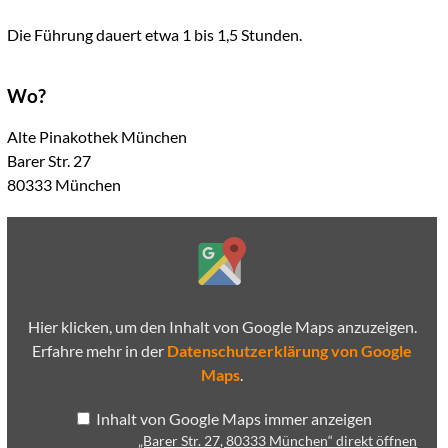
Die Führung dauert etwa 1 bis 1,5 Stunden.
Wo?
Alte Pinakothek München
Barer Str. 27
80333 München
„Barer
Str.
27,
80333
München“
von
Google
Hier klicken, um den Inhalt von Google Maps anzuzeigen.
Maps
anzeigen
Erfahre mehr in der
Datenschutzerklärung von Google
Maps
.
Inhalt von Google Maps immer anzeigen
„Barer Str. 27, 80333 München“ direkt öffnen