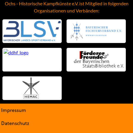
Ochs - Historische Kampfkünste e.V. ist Mitglied in folgenden
Organisationen und Verbänden:
Impressum
Datenschutz