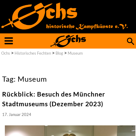
Such
nach
>
>
>
Ochs
Historisches Fechten
Blog
Museum
Tag: Museum
Rückblick: Besuch des Münchner
Stadtmuseums (Dezember 2023)
17. Januar 2024