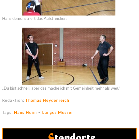
Hans demonstriert das Aufstreichen.
„Du bist schnell, aber das mache ich mit Gemeinheit mehr als weg.”
Redaktion:
Thomas Heydenreich
Tags:
Hans Heim
•
Langes Messer
Standorte