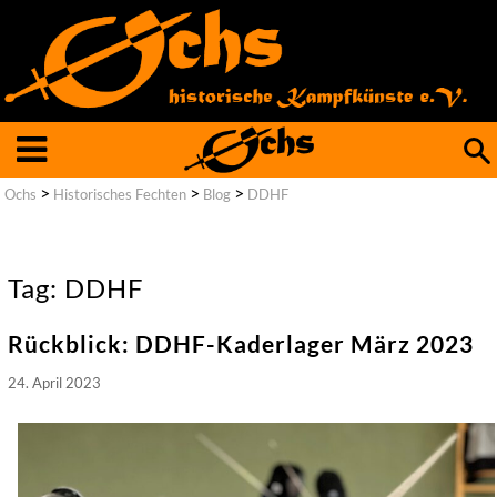
Such
nach
>
>
>
Ochs
Historisches Fechten
Blog
DDHF
Tag: DDHF
Rückblick: DDHF-Kaderlager März 2023
24. April 2023