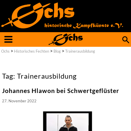
Such
nach
>
>
>
Ochs
Historisches Fechten
Blog
Trainerausbildung
Tag: Trainerausbildung
Johannes Hlawon bei Schwertgeflüster
27. November 2022