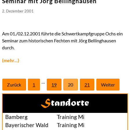
Seminar mit Jörg Bellinghausen
2. Dezember 2001
Seitennummerierung
der
Am 01./02.12.2001 führte die Schwertkampfgruppe Ochs ein
Beiträge
Seminar zum historischen Fechten mit Jörg Bellinghausen
durch.
(mehr...)
…
Zurück
1
19
20
21
Weiter
Standorte
Bamberg
Training Mi
Bayerischer Wald
Training Mi