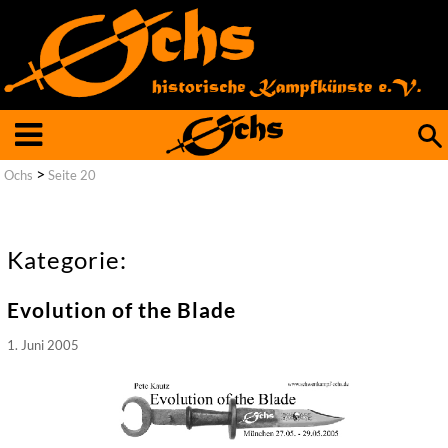
Such
nach
>
Ochs
Seite 20
Kategorie:
Evolution of the Blade
1. Juni 2005