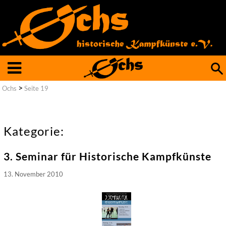
Such
nach
>
Ochs
Seite 19
Kategorie:
3. Seminar für Historische Kampfkünste
13. November 2010